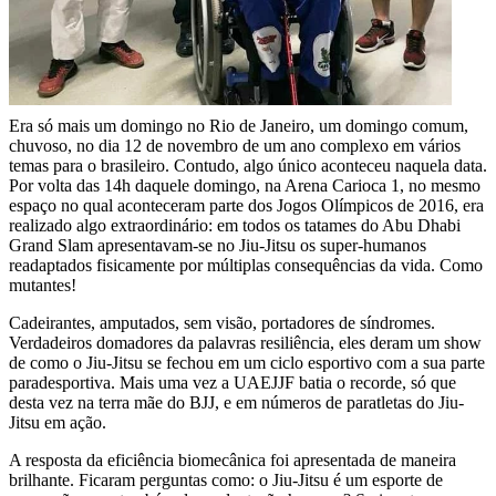
Era só mais um domingo no Rio de Janeiro, um domingo comum,
chuvoso, no dia 12 de novembro de um ano complexo em vários
temas para o brasileiro. Contudo, algo único aconteceu naquela data.
Por volta das 14h daquele domingo, na Arena Carioca 1, no mesmo
espaço no qual aconteceram parte dos Jogos Olímpicos de 2016, era
realizado algo extraordinário: em todos os tatames do Abu Dhabi
Grand Slam apresentavam-se no Jiu-Jitsu os super-humanos
readaptados fisicamente por múltiplas consequências da vida. Como
mutantes!
Cadeirantes, amputados, sem visão, portadores de síndromes.
Verdadeiros domadores da palavras resiliência, eles deram um show
de como o Jiu-Jitsu se fechou em um ciclo esportivo com a sua parte
paradesportiva. Mais uma vez a UAEJJF batia o recorde, só que
desta vez na terra mãe do BJJ, e em números de paratletas do Jiu-
Jitsu em ação.
A resposta da eficiência biomecânica foi apresentada de maneira
brilhante. Ficaram perguntas como: o Jiu-Jitsu é um esporte de