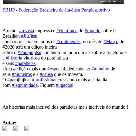
FBJJP - Federação Brasileira de Jiu-Jitsu Paradesportivo
A maior
#revista
impressa e
#eletrônica
do
#mundo
sobre o
Brazilian
#JiuJitsu
,
com circulação em todos os
#continentes
, no mês de
#Março
de
#2020 terá um ediçao inteira
sobre o
#Parajiujitsu
contando um pouco mais sobre a trajetoria e
a
#historia
vitoriosa do parajiujitsu
e seus
#paratletas
.
Uma
#edição
mais que
#especial
, dedicada ao
#trabalho
de
seus
#pioneiros
e a
#causa
que os movem.
O #parajiujitsu
#profissional
crescendo mais a cada dia
com
#legitimidade
. Fiquem
#ligados
!
.
.
.
As histórias mais incrível dos paratletas mais incríveis do mundo !
.
Autor: